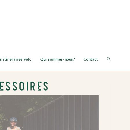
s itinéraires vélo
Qui sommes-nous?
Contact
essoires